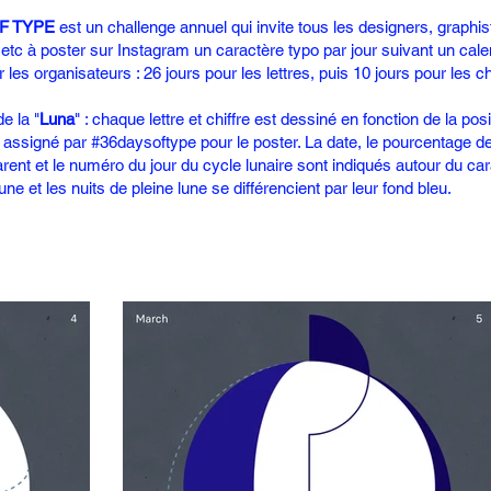
F TYPE
est un challenge annuel qui invite tous les designers, graphis
, etc à poster sur Instagram un caractère typo par jour suivant un cale
r les organisateurs : 26 jours pour les lettres, puis 10 jours pour les ch
e la "
Luna
" : chaque lettre et chiffre est dessiné en fonction de la posi
r assigné par #36daysoftype pour le poster. La date, le pourcentage d
arent et le numéro du jour du cycle lunaire sont indiqués autour du ca
une et les nuits de pleine lune se différencient par leur fond bleu.