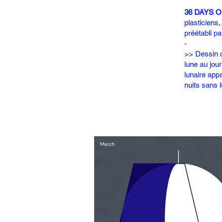
36 DAYS O
plasticiens
préétabli pa
-
>> Dessin d
lune au jou
lunaire app
nuits sans l