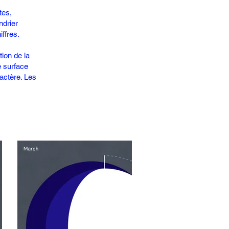
tes,
ndrier
iffres.
tion de la
e surface
ractère. Les